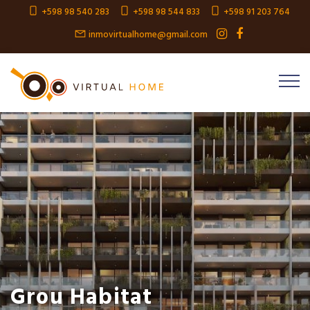
+598 98 540 283
+598 98 544 833
+598 91 203 764
inmovirtualhome@gmail.com
Grou Habitat