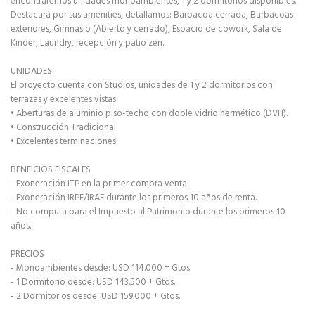
encontraremos unidades monoambientes, 1 y 2 dormitorios disponibles.
Destacará por sus amenities, detallamos: Barbacoa cerrada, Barbacoas
exteriores, Gimnasio (Abierto y cerrado), Espacio de cowork, Sala de
Kinder, Laundry, recepción y patio zen.
UNIDADES:
El proyecto cuenta con Studios, unidades de 1 y 2 dormitorios con
terrazas y excelentes vistas.
• Aberturas de aluminio piso-techo con doble vidrio hermético (DVH).
• Construcción Tradicional
• Excelentes terminaciones
BENFICIOS FISCALES
- Exoneración ITP en la primer compra venta.
- Exoneración IRPF/IRAE durante los primeros 10 años de renta.
- No computa para el Impuesto al Patrimonio durante los primeros 10
años.
PRECIOS
- Monoambientes desde: USD 114.000 + Gtos.
- 1 Dormitorio desde: USD 143.500 + Gtos.
- 2 Dormitorios desde: USD 159.000 + Gtos.