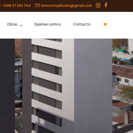
+598 91 203 764
inmovirtualhome@gmail.com
Obras
Quiénes somos
Contacto