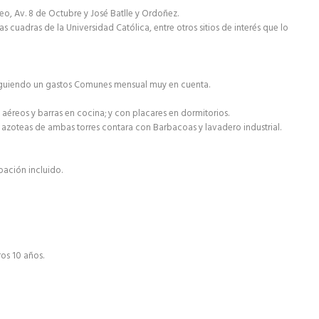
eo, Av. 8 de Octubre y José Batlle y Ordoñez.
cuadras de la Universidad Católica, entre otros sitios de interés que lo
onsiguiendo un gastos Comunes mensual muy en cuenta.
éreos y barras en cocina; y con placares en dormitorios.
as azoteas de ambas torres contara con Barbacoas y lavadero industrial.
ación incluido.
os 10 años.