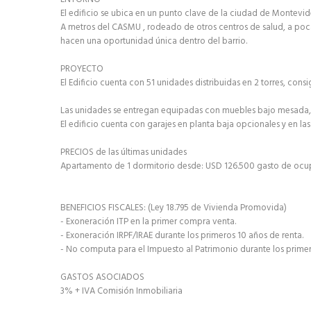
El edificio se ubica en un punto clave de la ciudad de Montevid
A metros del CASMU , rodeado de otros centros de salud, a pocas 
hacen una oportunidad única dentro del barrio.
PROYECTO
El Edificio cuenta con 51 unidades distribuidas en 2 torres, c
Las unidades se entregan equipadas con muebles bajo mesada, a
El edificio cuenta con garajes en planta baja opcionales y en l
PRECIOS de las últimas unidades
Apartamento de 1 dormitorio desde: USD 126.500 gasto de ocup
BENEFICIOS FISCALES: (Ley 18.795 de Vivienda Promovida)
- Exoneración ITP en la primer compra venta.
- Exoneración IRPF/IRAE durante los primeros 10 años de renta.
- No computa para el Impuesto al Patrimonio durante los primer
GASTOS ASOCIADOS
3% + IVA Comisión Inmobiliaria