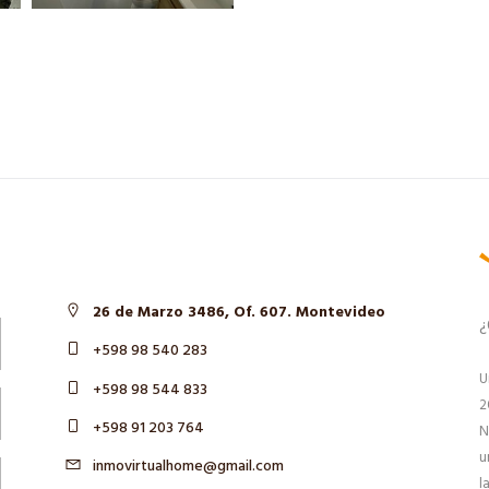
26 de Marzo 3486, Of. 607. Montevideo
¿
+598 98 540 283
U
+598 98 544 833
2
+598 91 203 764
N
u
inmovirtualhome@gmail.com
l