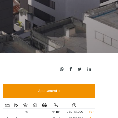
Apartamento
1
1
Inc.
44 m²
USD 157.000
Ver