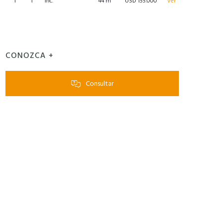
1
1
Inc.
44 m²
USD 155.000
Ver
CONOZCA +
Consultar